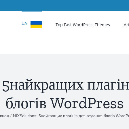
Результат
поиска:
UA
Top Fast WordPress Themes
Ar
 5найкращих плагін
блогів WordPress
вная
/
NIXSolutions: 5найкращих плагінів для ведення блогів WordP