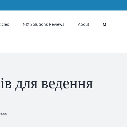
ticles
NIX Solutions Reviews
About
ів для ведення
ress