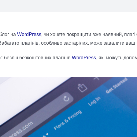
 блог на
WordPress
, чи хочете покращити вже наявний, плагі
абагато плагінів, особливо застарілих, може завалити ваш бл
ує безліч безкоштовних плагінів
WordPress
, які можуть допо