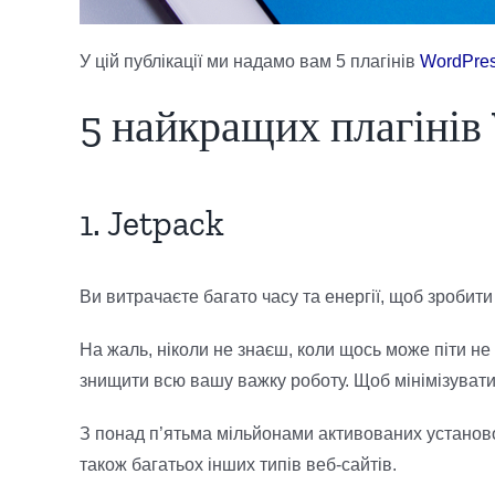
У цій публікації ми надамо вам 5 плагінів
WordPre
5 найкращих плагінів
1. Jetpack
Ви витрачаєте багато часу та енергії, щоб зроби
На жаль, ніколи не знаєш, коли щось може піти не
знищити всю вашу важку роботу. Щоб мінімізувати 
З понад п’ятьма мільйонами активованих установок
також багатьох інших типів веб-сайтів.