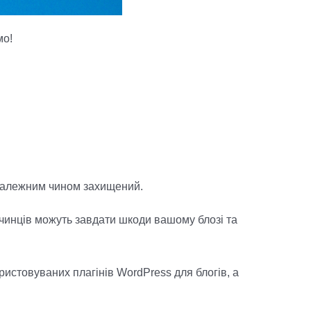
мо!
 належним чином захищений.
очинців можуть завдати шкоди вашому блозі та
ристовуваних плагінів WordPress для блогів, а