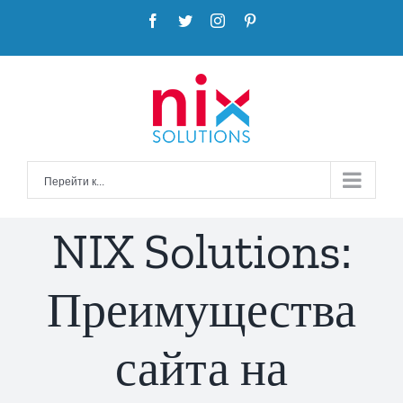
Skip
Facebook
Twitter
Instagram
Pinterest
to
content
Перейти к...
NIX Solutions:
Преимущества
сайта на